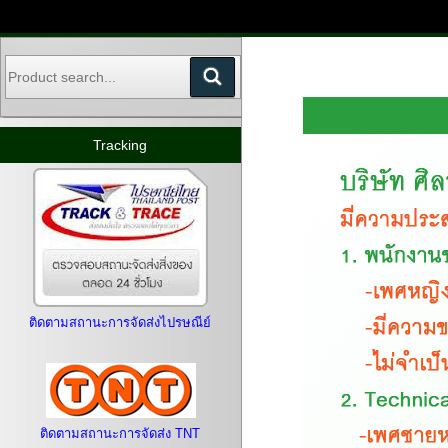
Notice
Notice
: Undefined offset: 4 in
: Trying to access array offset on value of type null in
/home/silarese/domains/silaresearch.com/public_html/index.php
/home/silarese/domains/silaresearch.com/public_html/index.php
on line
249
on line
249
Tracking
ติดตามสถานะการจัดส่งไปรษณีย์
ติดตามสถานะการจัดส่ง TNT