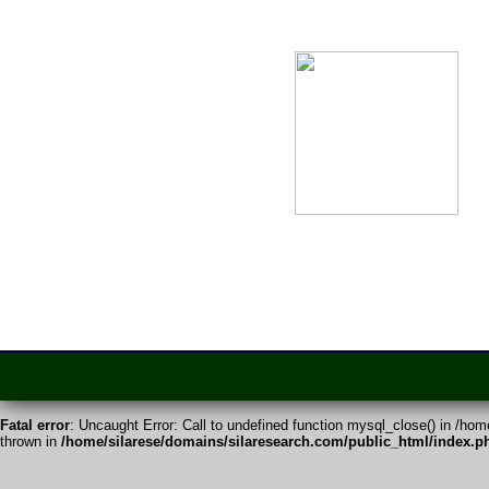
Fatal error
: Uncaught Error: Call to undefined function mysql_close() in /ho
thrown in
/home/silarese/domains/silaresearch.com/public_html/index.p